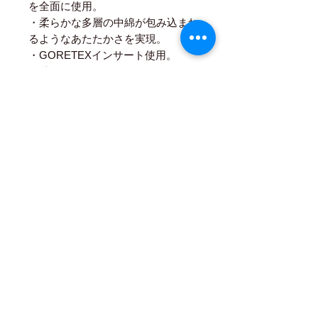
を全面に使用。
・柔らかな多層の中綿が包み込まれ
るようなあたたかさを実現。
・GORETEXインサート使用。
・独自のPre Curveカッティング
が、手の自然な状態を維持し、手の
負担を軽減。
・WEARの袖口に収納可能なアンダ
ーカフモデル。
・消臭効果のあるバンブー素材を裏
地に採用。
ホーム
配送・送料について
支払い方法について
返品について
特定商法取引法に基づく表記