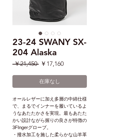
23-24 SWANY SX-
204 Alaska
通
セ
 ￥21,450 
￥17,160
常
ー
価
ル
在庫なし
格
価
格
オールレザーに加え多層の中綿仕様
で、まるでインナーを履いているよ
うなあたたかさを実現。最もあたた
かい設計ながら握りの良さが特徴の
3FIngerグローブ。
・撥水加工を施した柔らかな山羊革