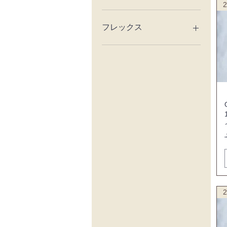
146.5
2
148
L
148.5
M
フレックス
155
S
155.5
Regularflex
156.5
157
153.5w
154w
L
M
XL
2