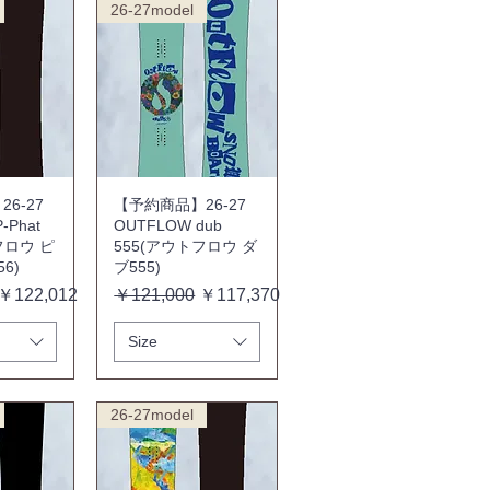
26-27model
6-27
【予約商品】26-27
-Phat
OUTFLOW dub
フロウ ピ
555(アウトフロウ ダ
6)
ブ555)
セール価格
通常価格
セール価格
￥122,012
￥121,000
￥117,370
Size
26-27model