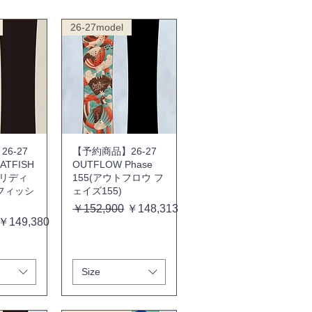
26-27model
6-27
【予約商品】26-27
CATFISH
OUTFLOW Phase
フリディ
155(アウトフロウ フ
フィッシ
ェイズ155)
通常価格
セール価格
￥152,900
￥148,313
セール価格
￥149,380
Size