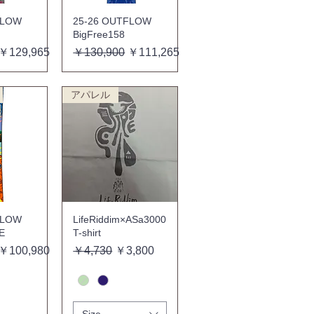
FLOW
25-26 OUTFLOW
BigFree158
セール価格
通常価格
セール価格
￥129,965
￥130,900
￥111,265
アパレル
FLOW
LifeRiddim×ASa3000
E
T-shirt
セール価格
通常価格
セール価格
￥100,980
￥4,730
￥3,800
Size