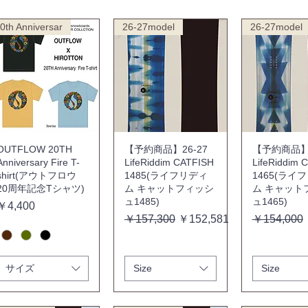
0th Anniversar
26-27model
26-27model
OUTFLOW 20TH
【予約商品】26-27
【予約商品】2
Anniversary Fire T-
LifeRiddim CATFISH
LifeRiddim 
shirt(アウトフロウ
1485(ライフリディ
1465(ライ
20周年記念Tシャツ)
ム キャットフィッシ
ム キャット
ュ1485)
ュ1465)
価格
￥4,400
通常価格
セール価格
通常価格
￥157,300
￥152,581
￥154,000
サイズ
Size
Size