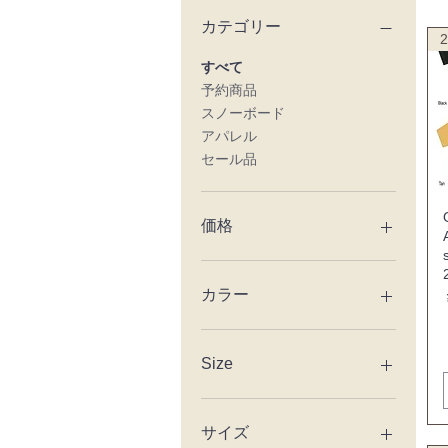
カテゴリー
2
すべて
予約商品
スノーボード
アパレル
セール品
価格
￥3,500
￥152,581
カラー
Size
143.5
145.5
サイズ