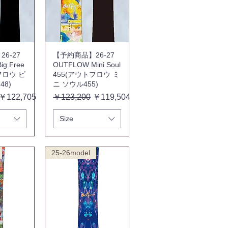
6-27
【予約商品】26-27
g Free
OUTFLOW Mini Soul
フロウ ビ
455(アウトフロウ ミ
48)
ニ ソウル455)
セール価格
通常価格
セール価格
￥122,705
￥123,200
￥119,504
Size
25-26model