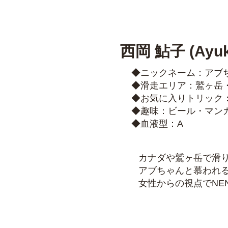
​​西岡 鮎子 (Ayuk
​◆ニックネーム：アブ
◆滑走エリア：鷲ヶ岳・
​◆お気に入りトリック：s
◆趣味：ビール・マン
◆血液型​​：A
カナダや鷲ヶ岳で滑り
アブちゃんと慕われ
女性からの視点でNE