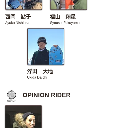
​西岡 鮎子
​福山 翔星
Ayuko Nishioka
Syousei Fukuyama
浮田 大地
Ukida Daichi
​OPINION RIDER