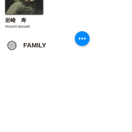
​岩崎 寿
​Hisashi Iwasaki
​FAMILY
​西田 勝久
​鈴木 久恵
Katsuhisa Nishida
​Hisae Suzuki
ホーム
配送・送料について