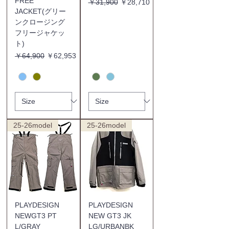
FREE
通常価格
セール価格
￥31,900
￥28,710
JACKET(グリー
ンクロージング
フリージャケッ
ト)
通常価格
セール価格
￥64,900
￥62,953
25-26model
25-26model
PLAYDESIGN
PLAYDESIGN
NEWGT3 PT
NEW GT3 JK
L/GRAY
LG/URBANBK