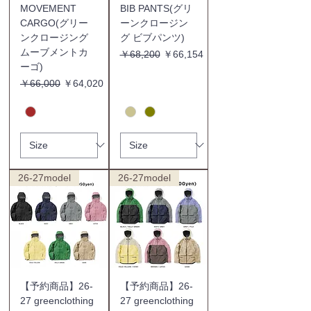
MOVEMENT
BIB PANTS(グリ
CARGO(グリー
ーンクロージン
ンクロージング
グ ビブパンツ)
ムーブメントカ
通常価格
セール価格
￥68,200
￥66,154
ーゴ)
通常価格
セール価格
￥66,000
￥64,020
26-27model
26-27model
【予約商品】26-
【予約商品】26-
27 greenclothing
27 greenclothing