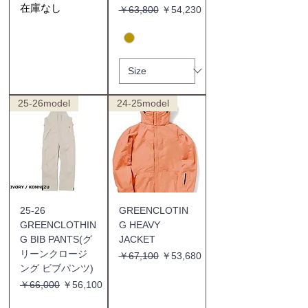
在庫なし
通常価格
セール価格
￥63,800
￥54,230
25-26model
24-25model
25-26
GREENCLOTIN
GREENCLOTHIN
G HEAVY
G BIB PANTS(グ
JACKET
リーンクロージ
通常価格
セール価格
￥67,100
￥53,680
ング ビブパンツ)
通常価格
セール価格
￥66,000
￥56,100