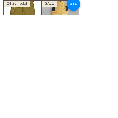
24-25model
SALE
GREENCLOTIN
23-24 PICTURE
G BIBPANTS
U66 BIB
WOODTHR
通常価格
セール価格
￥62,700
￥50,160
通常価格
セール価格
￥49,500
￥29,700
SALE
23-24model