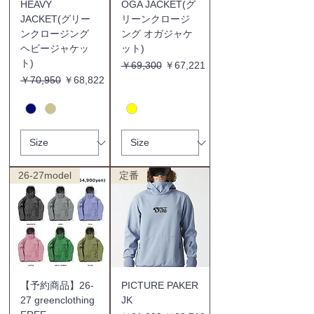
HEAVY
OGA JACKET(グ
JACKET(グリー
リーンクロージ
ンクロージング
ング オガジャケ
ヘビージャケッ
ット)
ト)
通常価格
セール価格
￥69,300
￥67,221
通常価格
セール価格
￥70,950
￥68,822
26-27model
定番
【予約商品】26-
PICTURE PAKER
27 greenclothing
JK