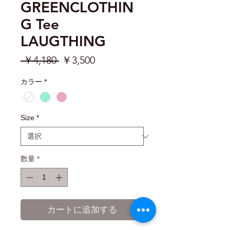
GREENCLOTHIN
G Tee
LAUGTHING
通
セ
 ￥4,180 
￥3,500
常
ー
カラー
*
価
ル
格
価
格
Size
*
数量
*
カートに追加する