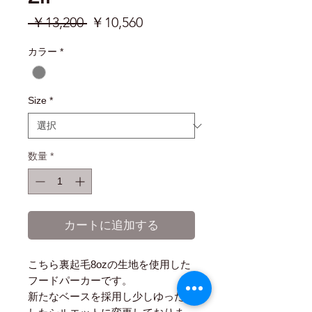
通
セ
 ￥13,200 
￥10,560
常
ー
カラー
*
価
ル
格
価
格
Size
*
数量
*
カートに追加する
こちら裏起毛8ozの生地を使用した
フードパーカーです。
新たなベースを採用し少しゆったり