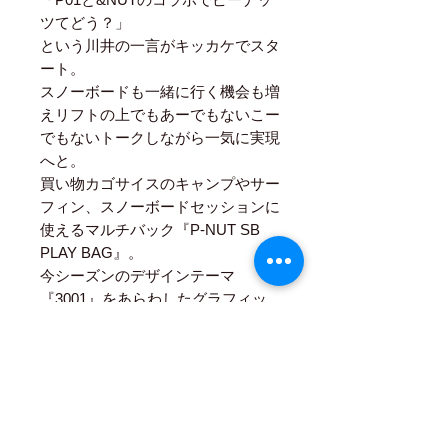
ツてどう？」
という川井の一言がキッカケでスタ
ート。
スノーボードも一緒に行く機会も増
えリフトの上でもあーでもないこー
でもないトークしながら一気に実現
へと。
買い物カゴサイスのキャンプやサー
フィン、スノーボードセッションに
使えるマルチバック『P-NUT SB
PLAY BAG』。
今シーズンのデザインテーマ
『3001』をあらわしたグラフィッ
クを大胆に使っています。ポリエチ
レン生地を使用し、強度が高くて軽
く、防水性あります。
【サイズ】
開口部 44×33cm
高さ 26cm