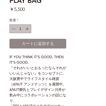
PLAY BAG
価
￥5,500
格
数量
*
カートに追加する
IF YOU THINK IT'S GOOD, THEN
IT'S GOOD.
『それがいいとおもったならそれが
いいんじゃない』をコンセプトに、
大阪豊中でライフスタイル雑貨
［&NUT アンドナッツ］を展開中。
&NUT榮氏とプレイデザイン川井が
飲み中にコラボレーションの話にな
り、
「P01と&NUTのコラボでピーナッ